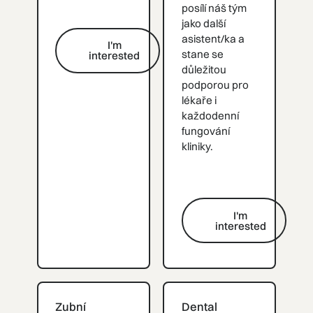
posílí náš tým
jako další
asistent/ka a
I'm
stane se
interested
I'm interested
důležitou
podporou pro
lékaře i
každodenní
fungování
kliniky.
I'm
interested
I'm interested
I'm interested
I'm interested
Zubní
Dental