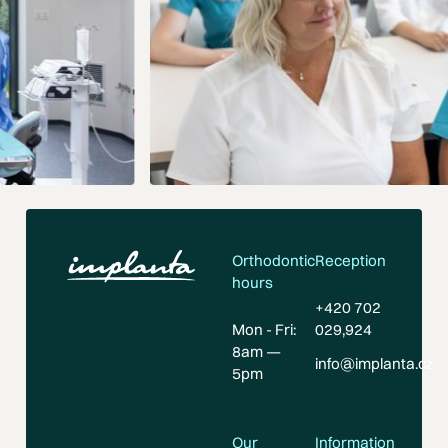
The footer
Orthodontic
Reception
hours
+420 702
Mon - Fri:
029,924
8am —
info@implanta.cz
5pm
Our
Information