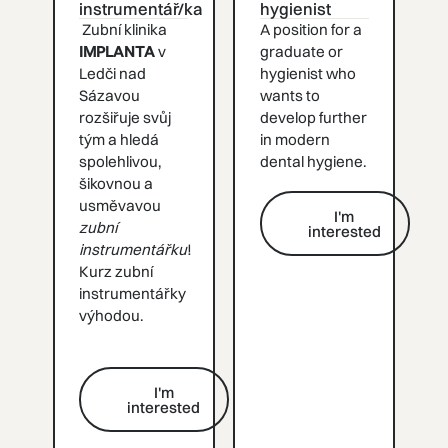
instrumentář/ka
hygienist
Zubní klinika
A position for a
IMPLANTA
v
graduate or
Ledči nad
hygienist who
Sázavou
wants to
rozšiřuje svůj
develop further
tým a hledá
in modern
spolehlivou,
dental hygiene.
šikovnou a
usměvavou
I'm
zubní
interested
I'm interested
instrumentářku
!
Kurz zubní
instrumentářky
výhodou.
I'm
interested
I'm interested