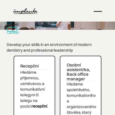
Career
Career
Nästa
Develop your skills in an environment of modern
dentistry and professional leadership
I'm interested
I'm interested
Osobní
Recepční
asistent/ka,
Hledáme
Back office
příjemnou,
manager
usměvavou a
Hledáme
komunikativní
spolehlivého,
kolegyni či
komunikativního
kolegu na
a
pozici
recepční
.
organizovaného
člověka, který