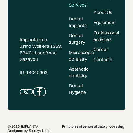
Services
About Us
Dental
Equipment
Implants
Professional
Dental
activities
Implanta s.r.o
surgery
Jiřího Wolkera 1353,
Career
Microscopic
584 01 Ledeč nad
dentistry
Sázavou
Contacts
Aesthetic
ID: 14045362
dentistry
Dental
Hygiene
Instagram
Facebook
©
2026
, IMPLANTA
Principles of personal data processing
Designed by
Steezy.studio