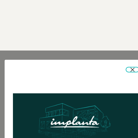
Dentální
hygiena
Instagram
Facebook
©
2026
, IMPLANTA
Zásady zpracování osobních údajů
Website by
Steezy.studio