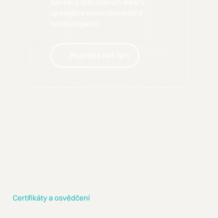
Sehraný tým zubních lékařů
operující s nejmodernějšími
technologiemi
Poznejte náš tým
Poznejte náš tým
Certifikáty a osvědčení