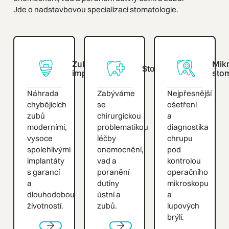
Jde o nadstavbovou specializaci stomatologie.
Zubní
Mik
Stomatochirurgie
implantáty
sto
Náhrada
Zabýváme
Nejpřesnější
chybějících
se
ošetření
zubů
chirurgickou
a
moderními,
problematikou
diagnostika
vysoce
léčby
chrupu
spolehlivými
onemocnění,
pod
implantáty
vad a
kontrolou
s garancí
poranění
operačního
a
dutiny
mikroskopu
dlouhodobou
ústní a
a
životností.
zubů.
lupových
brýlí.