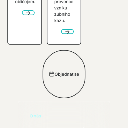
obličejem.
prevence
vzniku
zubního
Next
kazu.
Next
Objednat se
Objednat se
O nás