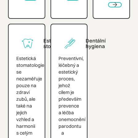
Next
Next
Next
Estetická
Dentální
stomatologie
hygiena
Estetická
Preventivní,
stomatologie
léčebný a
se
estetický
nezaměřuje
proces,
pouze na
jehož
zdraví
cílem je
zubů, ale
především
také na
prevence
jejich
a léčba
vzhled a
onemocnění
harmonii
parodontu
s celým
a