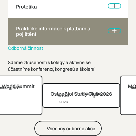
Protetika
Praktické informace k platbám a
pojištění
Odborná činnost
Sdílíme zkušenosti s kolegy a aktivně se
účastníme konferencí, kongresů a školení
mit
MODULE 2 - Sof
duben
2026
Bol
OsteoBiol Study Club 2026
Chia, Sardegna,
květen
IT
2026
Všechny odborné akce
Všechny odborné akce